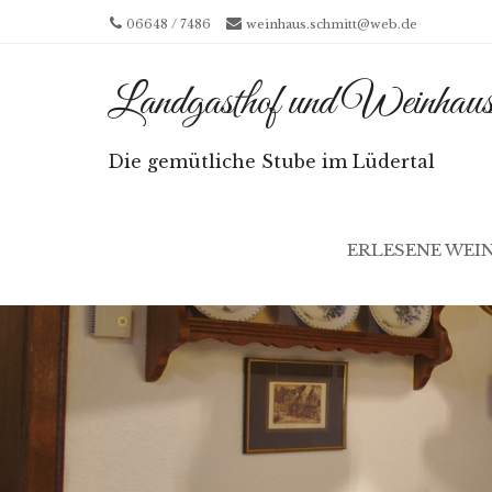
06648 / 7486
weinhaus.schmitt@web.de
Landgasthof und Weinhaus
Die gemütliche Stube im Lüdertal
Menu
SKIP TO CONT
ERLESENE WEI